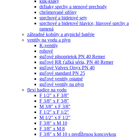
klik-klaky
držiaky sprchy a stenové prechody
chrómované sifóny
sprchové a bidetové sety
sprchové a bidetové hlavice, hlavové sprchy a
ramená
záhradné kohúty a atypické batérie
ventily na vodu a plyn
K-ventily
rohové
guľové plnoprietok PN 40 Remer
guľové RR ťažká séria, PN 40 Remer
guľové Valvex Onyx PN 40
guľové standard PN 25
guľové ventily ostatné
guľové ventily na plyn
flexi hadice na vodu
F 1/2" x F 3/8"
F 3/8" x F 3/8"
M 3/8" x F 3/8"
F 1/2" x F 1/2"
M 1/2" x F 1/2"
F 3/8" x M 10
F 3/8" x M 8
F 3/8" x M 10 s predĺženou koncovkou