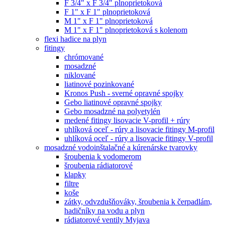
F 3/4" x F 3/4" plnoprietoková
F 1" x F 1" plnoprietoková
M 1" x F 1" plnoprietoková
M 1" x F 1" plnoprietoková s kolenom
flexi hadice na plyn
fitingy
chrómované
mosadzné
niklované
liatinové pozinkované
Kronos Push - sverné opravné spojky
Gebo liatinové opravné spojky
Gebo mosadzné na polyetylén
medené fitingy lisovacie V-profil + rúry
uhlíková oceľ - rúry a lisovacie fitingy M-profil
uhlíková oceľ - rúry a lisovacie fitingy V-profil
mosadzné vodoinštalačné a kúrenárske tvarovky
šroubenia k vodomerom
šroubenia rádiatorové
klapky
filtre
koše
zátky, odvzdušňováky, šroubenia k čerpadlám,
hadičníky na vodu a plyn
rádiatorové ventily Myjava