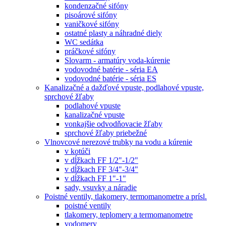
kondenzačné sifóny
pisoárové sifóny
vaničkové sifóny
ostatné plasty a náhradné diely
WC sedátka
práčkové sifóny
Slovarm - armatúry voda-kúrenie
vodovodné batérie - séria EA
vodovodné batérie - séria ES
Kanalizačné a dažďové vpuste, podlahové vpuste,
sprchové žľaby
podlahové vpuste
kanalizačné vpuste
vonkajšie odvodňovacie žľaby
sprchové žľaby priebežné
Vlnovcové nerezové trubky na vodu a kúrenie
v kotúči
v dĺžkach FF 1/2"-1/2"
v dĺžkach FF 3/4"-3/4"
v dĺžkach FF 1"-1"
sady, vsuvky a náradie
Poistné ventily, tlakomery, termomanometre a prísl.
poistné ventily
tlakomery, teplomery a termomanometre
vodomery