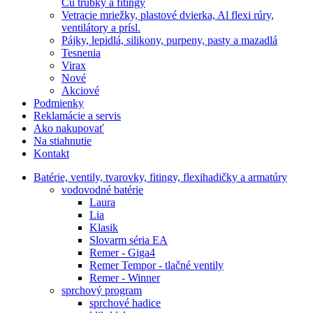
Cu trubky a fitingy
Vetracie mriežky, plastové dvierka, Al flexi rúry,
ventilátory a prísl.
Pájky, lepidlá, silikony, purpeny, pasty a mazadlá
Tesnenia
Virax
Nové
Akciové
Podmienky
Reklamácie a servis
Ako nakupovať
Na stiahnutie
Kontakt
Batérie, ventily, tvarovky, fitingy, flexihadičky a armatúry
vodovodné batérie
Laura
Lia
Klasik
Slovarm séria EA
Remer - Giga4
Remer Tempor - tlačné ventily
Remer - Winner
sprchový program
sprchové hadice