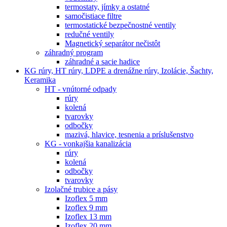
termostaty, jímky a ostatné
samočistiace filtre
termostatické bezpečnostné ventily
redučné ventily
Magnetický separátor nečistôt
záhradný program
záhradné a sacie hadice
KG rúry, HT rúry, LDPE a drenážne rúry, Izolácie, Šachty,
Keramika
HT - vnútorné odpady
rúry
kolená
tvarovky
odbočky
mazivá, hlavice, tesnenia a príslušenstvo
KG - vonkajšia kanalizácia
rúry
kolená
odbočky
tvarovky
Izolačné trubice a pásy
Izoflex 5 mm
Izoflex 9 mm
Izoflex 13 mm
Izoflex 20 mm