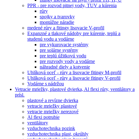
PPR - pre rozvod pitnej vody, TUV a kúrenia
rúry
spojky a tvarovky
montážne náradie
medené rúry a fitingy lisovacie V-profil
Expanzné a tlakové nádoby pre kúrenie, teplú a
studenú vodu a vodárne
pre vykurovacie systémy
pre solárne systémy
pre teplú úžitkovú vodu
pre rozvody vody a vodárne
náhradné diely a kotvenie
Uhlíková oceľ - rúry a lisovacie fitingy M-profil
Uhlíková oceľ - rúry a lisovacie fitingy V-profil
Vodárne s nádržou
Vetracie mriežky, plastové dvierka, Al flexi rúry, ventilátory a
prísl.
plastové a revízne dvierka
vetracie mriežky plastové
vetracie mriežky nerezové
Al flexi potrubie
ventilátory
vzduchotechnika pozink
vzduchotechnika plast, okrúhly