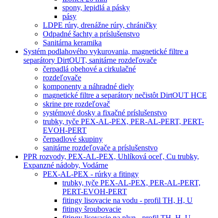
spony, lepidlá a pásky
pásy
LDPE rúry, drenážne rúry, chráničky
Odpadné šachty a príslušenstvo
Sanitárna keramika
Systém podlahového vykurovania, magnetické filtre a
separátory DirtOUT, sanitárne rozdeľovače
čerpadlá obehové a cirkulačné
rozdeľovače
komponenty a náhradné diely
magnetické filtre a separátory nečistôt DirtOUT HCE
skrine pre rozdeľovač
systémové dosky a fixačné príslušenstvo
trubky, tyče PEX-AL-PEX, PER-AL-PERT, PERT-
EVOH-PERT
čerpadlové skupiny
sanitárne rozdeľovače a príslušenstvo
PPR rozvody, PEX-AL-PEX, Uhlíková oceľ, Cu trubky,
Expanzné nádoby, Vodárne
PEX-AL-PEX - rúrky a fitingy
trubky, tyče PEX-AL-PEX, PER-AL-PERT,
PERT-EVOH-PERT
fitingy lisovacie na vodu - profil TH, H, U
fitingy šroubovacie
fitingy lisovacie na plyn - profil TH, H, U