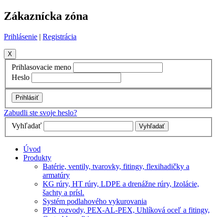
Zákaznícka zóna
Prihlásenie
|
Registrácia
X
Prihlasovacie meno
Heslo
Zabudli ste svoje heslo?
Vyhľadať
Úvod
Produkty
Batérie, ventily, tvarovky, fitingy, flexihadičky a
armatúry
KG rúry, HT rúry, LDPE a drenážne rúry, Izolácie,
šachty a prísl.
Systém podlahového vykurovania
PPR rozvody, PEX-AL-PEX, Uhlíková oceľ a fitingy,