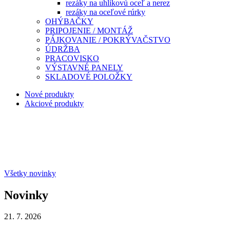
rezáky na uhlíkovú oceľ a nerez
rezáky na oceľové rúrky
OHÝBAČKY
PRIPOJENIE / MONTÁŽ
PÁJKOVANIE / POKRÝVAČSTVO
ÚDRŽBA
PRACOVISKO
VÝSTAVNÉ PANELY
SKLADOVÉ POLOŽKY
Nové produkty
Akciové produkty
Všetky novinky
Novinky
21. 7. 2026