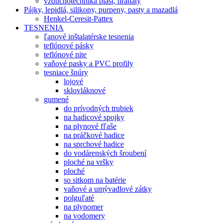
vzduchotechnika plast, hranatý
Pájky, lepidlá, silikony, purpeny, pasty a mazadlá
Henkel-Ceresit-Pattex
TESNENIA
ľanové inštalatérske tesnenia
teflónové pásky
teflónové nite
vaňové pasky a PVC profily
tesniace šnúry
lojové
sklovláknové
gumené
do prívodných trubiek
na hadicové spojky
na plynové fľaše
na práčkové hadice
na sprchové hadice
do vodárenských šroubení
ploché na vršky
ploché
so sitkom na batérie
vaňové a umývadlové zátky
polguľaté
na plynomer
na vodomery