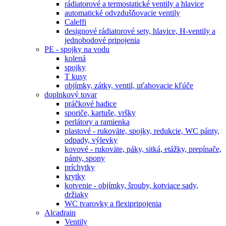
rádiatorové a termostatické ventily a hlavice
automatické odvzdušňovacie ventily
Caleffi
designové rádiatorové sety, hlavice, H-ventily a
jednobodové pripojenia
PE - spojky na vodu
kolená
spojky
T kusy
objímky, zátky, ventil, uťahovacie kľúče
doplnkový tovar
práčkové hadice
sporiče, kartuše, vršky
perlátory a ramienka
plastové - rukoväte, spojky, redukcie, WC pánty,
odpady, výlevky
kovové - rukoväte, páky, sitká, etážky, prepínače,
pánty, spony
príchytky
krytky
kotvenie - objímky, šrouby, kotviace sady,
držiaky
WC tvarovky a flexipripojenia
Alcadrain
Ventily