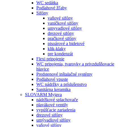
WC sedátka
Podlahové žľaby
Sifóny
vaňové sifóny
vaničkové sifóny
umyvadlové sifóny
drezové sifóny
pračkové sifóny
pisoárové a bidetové
klik-klaky
pre kondenzát
Flexi pripojenie
WC pripojenia, tvarovky a privzdušňovacie
hlavice
Predstenové inštalačné systémy
Podlahové vpuste
WC nádržky a príslušenstvo
Sanitárna keramika
SLOVARM Myjava
nádržkové splachovače
plavákové ventily
vypúšťacie zariadenia
drezové sifóny
umývadlové sifóny
vaňové sifóny